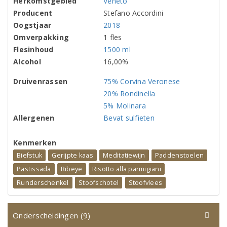
Herkomstgebied
Veneto
Producent
Stefano Accordini
Oogstjaar
2018
Omverpakking
1 fles
Flesinhoud
1500 ml
Alcohol
16,00%
Druivenrassen
75% Corvina Veronese
20% Rondinella
5% Molinara
Allergenen
Bevat sulfieten
Kenmerken
Biefstuk
Gerijpte kaas
Meditatiewijn
Paddenstoelen
Pastissada
Ribeye
Risotto alla parmigiani
Runderschenkel
Stoofschotel
Stoofvlees
Onderscheidingen (9)