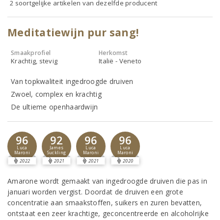
2 soortgelijke artikelen van dezelfde producent
Meditatiewijn pur sang!
Smaakprofiel
Herkomst
Krachtig, stevig
Italië - Veneto
Van topkwaliteit ingedroogde druiven
Zwoel, complex en krachtig
De ultieme openhaardwijn
96
92
96
96
Luca
James
Luca
Luca
Maroni
Suckling
Maroni
Maroni
2022
2021
2021
2020
Amarone wordt gemaakt van ingedroogde druiven die pas in
januari worden vergist. Doordat de druiven een grote
concentratie aan smaakstoffen, suikers en zuren bevatten,
ontstaat een zeer krachtige, geconcentreerde en alcoholrijke