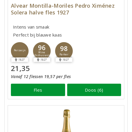
Alvear Montilla-Moriles Pedro Ximénez
Solera halve fles 1927
Intens van smaak
Perfect bij blauwe kaas
96
98
Perswijn
Wine
Parker
Enthusiast
1927
1927
1927
21,35
Vanaf 12 flessen 19,57 per fles
Fles
Doos (6)