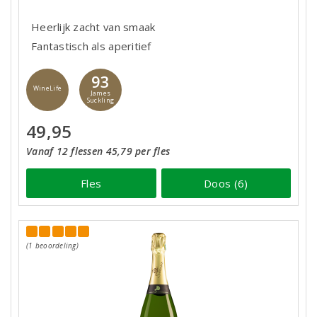
Heerlijk zacht van smaak
Fantastisch als aperitief
93
WineLife
James
Suckling
49,95
Vanaf 12 flessen 45,79 per fles
Fles
Doos (6)
(1 beoordeling)