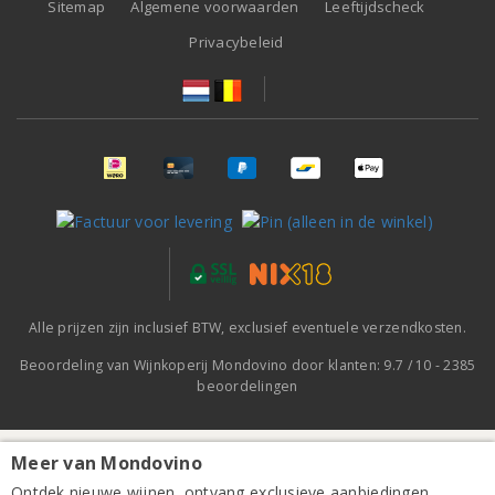
Sitemap
Algemene voorwaarden
Leeftijdscheck
Privacybeleid
Alle prijzen zijn inclusief BTW, exclusief eventuele verzendkosten.
Beoordeling van
Wijnkoperij Mondovino
door klanten:
9.7
/
10
-
2385
beoordelingen
Meer van Mondovino
Charles Heidsieck Crayère wijnglas 28cl
Ontdek nieuwe wijnen, ontvang exclusieve aanbiedingen,