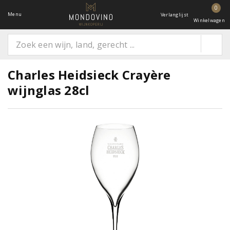
0
Menu
Verlanglijst
Winkelwagen
Charles Heidsieck Crayère
wijnglas 28cl