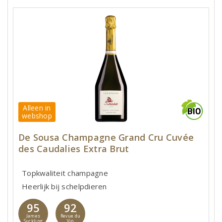
Alleen in
webshop
De Sousa Champagne Grand Cru Cuvée
des Caudalies Extra Brut
Topkwaliteit champagne
Heerlijk bij schelpdieren
95
92
James
Revue du
Suckling
Vin