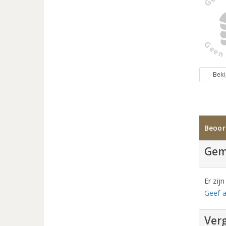
Beki
Beoor
Gem
Er zij
Geef a
Verg