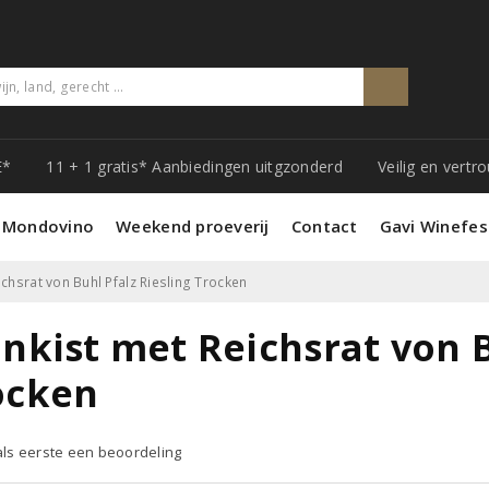
E*
11 + 1 gratis* Aanbiedingen uitgzonderd
Veilig en vert
 Mondovino
Weekend proeverij
Contact
Gavi Winefes
ichsrat von Buhl Pfalz Riesling Trocken
nkist met Reichsrat von B
ocken
 als eerste een beoordeling