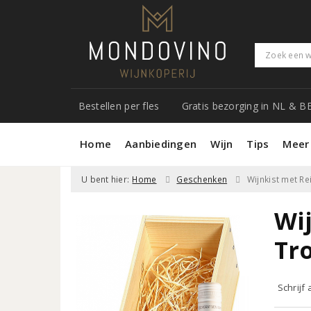
Bestellen per fles
Gratis bezorging in NL & B
Home
Aanbiedingen
Wijn
Tips
Meer
U bent hier:
Home
Geschenken
Wijnkist met Re
Wij
Tr
Schrijf