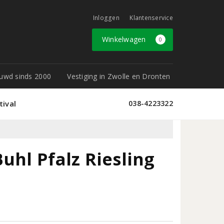
Inloggen
Klantenservice
Winkelwagen
0
rouwd sinds 2000
Vestiging in Zwolle en Dronten
tival
038-4223322
uhl Pfalz Riesling