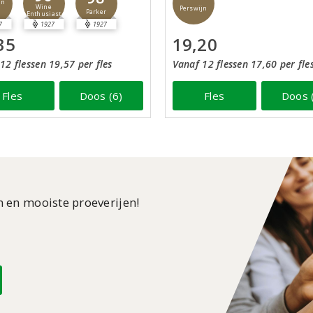
jn
Wine
Perswijn
Parker
Enthusiast
7
1927
1927
35
19,20
12 flessen 19,57 per fles
Vanaf 12 flessen 17,60 per fle
Fles
Doos (6)
Fles
Doos 
n en mooiste proeverijen!