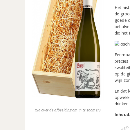
Het his
de groo
goede co
behalve
die het 
Eenmaal
precies
kwalite
op de gi
wijn zo
En dat l
opwekke
drinken 
(Ga over de afbeelding om in te zoomen)
Inhoud