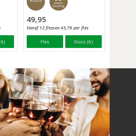
WineLife
James
Suckling
49,95
s
Vanaf 12 flessen 45,79 per fles
(6)
Fles
Doos (6)