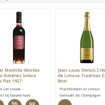
ar Montilla-Moriles
Jean-Louis Denois Cr
o Ximénez Solera
de Limoux Tradition E
e fles 1927
Brut
ns van smaak
Prachtbubbel uit Limoux
ect bij blauwe kaas
Gemaakt als Champagne
96
98