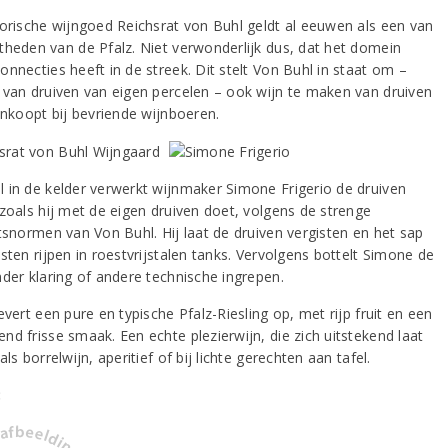
torische wijngoed Reichsrat von Buhl geldt al eeuwen als een van
theden van de Pfalz. Niet verwonderlijk dus, dat het domein
nnecties heeft in de streek. Dit stelt Von Buhl in staat om –
 van druiven van eigen percelen – ook wijn te maken van druiven
inkoopt bij bevriende wijnboeren.
 in de kelder verwerkt wijnmaker Simone Frigerio de druiven
 zoals hij met de eigen druiven doet, volgens de strenge
itsnormen van Von Buhl. Hij laat de druiven vergisten en het sap
sten rijpen in roestvrijstalen tanks. Vervolgens bottelt Simone de
nder klaring of andere technische ingrepen.
evert een pure en typische Pfalz-Riesling op, met rijp fruit en een
nd frisse smaak. Een echte plezierwijn, die zich uitstekend laat
als borrelwijn, aperitief of bij lichte gerechten aan tafel.
: