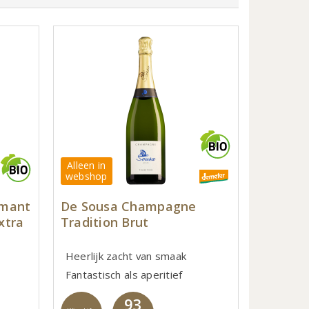
Alleen in
webshop
émant
De Sousa Champagne
xtra
Tradition Brut
Heerlijk zacht van smaak
Fantastisch als aperitief
93