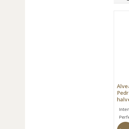
Alve
Pedr
halv
Inte
Perf