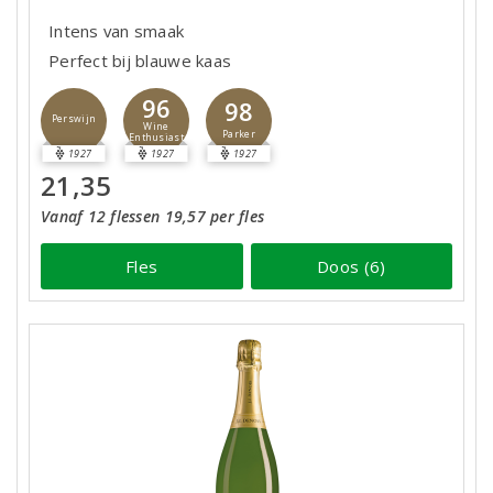
Intens van smaak
Perfect bij blauwe kaas
96
98
Perswijn
Wine
Parker
Enthusiast
1927
1927
1927
21,35
Vanaf 12 flessen 19,57 per fles
Fles
Doos (6)