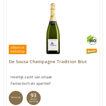
Alleen in
webshop
De Sousa Champagne Tradition Brut
Heerlijk zacht van smaak
Fantastisch als aperitief
93
WineLife
James
Suckling