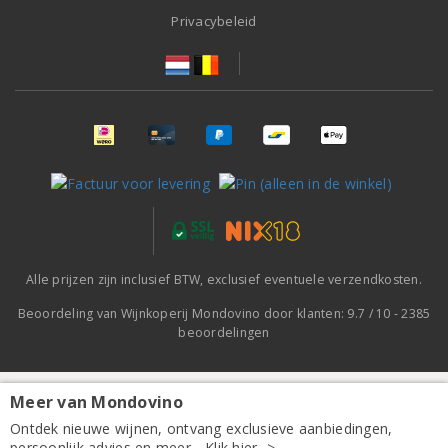
Privacybeleid
Alle prijzen zijn inclusief BTW, exclusief eventuele verzendkosten.
Beoordeling van
Wijnkoperij Mondovino
door klanten:
9.7
/
10
-
2385
beoordelingen
Meer van Mondovino
Wijnkist met 2 Château Mourgues du Grès Costières
Ontdek nieuwe wijnen, ontvang exclusieve aanbiedingen,
de Nîmes Galets Rouges
persoonlijk advies en meer... Klik hier ->