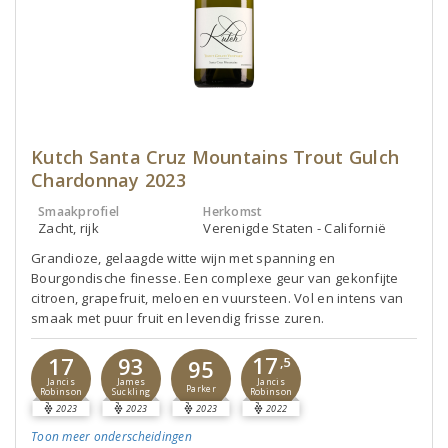
Kutch Santa Cruz Mountains Trout Gulch
Chardonnay 2023
Smaakprofiel
Herkomst
Zacht, rijk
Verenigde Staten - Californië
Grandioze, gelaagde witte wijn met spanning en
Bourgondische finesse. Een complexe geur van gekonfijte
citroen, grapefruit, meloen en vuursteen. Vol en intens van
smaak met puur fruit en levendig frisse zuren.
17
17
93
95
,5
Jancis
Jancis
James
Parker
Robinson
Robinson
Suckling
2023
2023
2023
2022
Toon meer
onderscheidingen