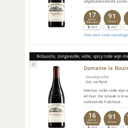
uitgebalanceerde zuren.
17
91
Jancis
Vinous
Robinson
2024
2023
Toon meer
onderscheidinge
Robuuste, zongevulde, volle, spicy rode wijn met
2
Domaine la Bouïs
Smaakprofiel
Vol, verfijnd
Intense, volle rode wijn
en leer. De smaak is kra
voldoende fraîcheur.
16
91
Jancis
Vinous
Robinson
2024
2023