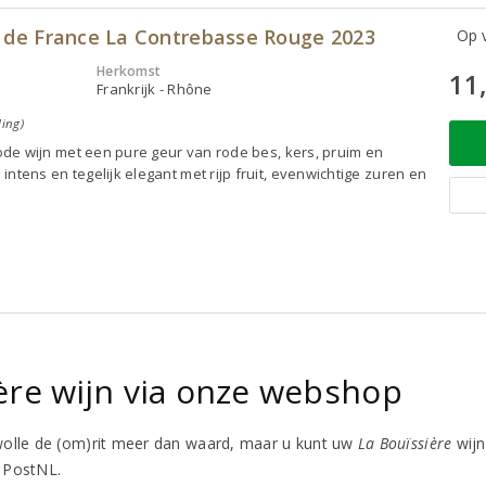
n de France La Contrebasse Rouge 2023
Op v
Herkomst
11
Frankrijk - Rhône
ling)
 rode wijn met een pure geur van rode bes, kers, pruim en
intens en tegelijk elegant met rijp fruit, evenwichtige zuren en
ère wijn via onze webshop
wolle de (om)rit meer dan waard, maar u kunt uw
La Bouïssière
wijn
 PostNL.