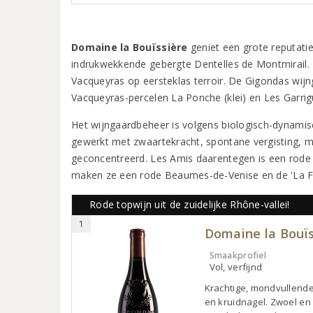
Domaine la Bouïssière
geniet een grote reputatie
indrukwekkende gebergte Dentelles de Montmirail. E
Vacqueyras op eersteklas terroir. De Gigondas wijn
Vacqueyras-percelen La Ponche (klei) en Les Garrig
Het wijngaardbeheer is volgens biologisch-dynamisc
gewerkt met zwaartekracht, spontane vergisting, minim
geconcentreerd. Les Amis daarentegen is een rode k
maken ze een rode Beaumes-de-Venise en de 'La Fo
Rode topwijn uit de zuidelijke Rhône-vallei!
1
Domaine la Bouïs
Smaakprofiel
Vol, verfijnd
Krachtige, mondvullende 
en kruidnagel. Zwoel en 