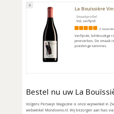
4
La Bouïssière Vi
Smaakprofiel
Vol, verfijnd
(1 beoorde
Verfijnde, lichtkruidige
jeneverbes. De smaak is 
poederige tannines.
Bestel nu uw La Bouïssi
Volgens Perswijn Magazine is onze wijnwinkel in Z
webwinkel Mondovino.nl. Wij bezorgen aan huis via