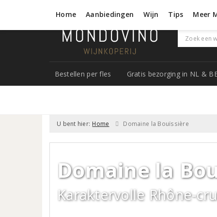
Home
Aanbiedingen
Wijn
Tips
Meer 
Bestellen per fles
Gratis bezorging in NL & B
U bent hier:
Home
Domaine la Bouïssière
Domaine la Bouï
Karaktervolle Rhône-cru