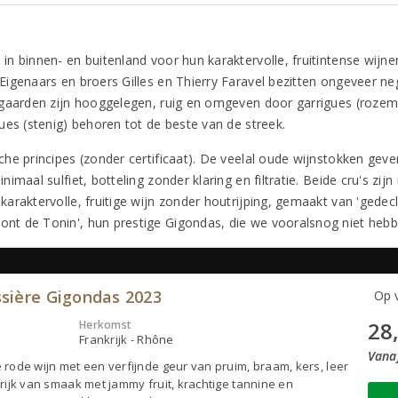
 in binnen- en buitenland voor hun karaktervolle, fruitintense wijn
igenaars en broers Gilles en Thierry Faravel bezitten ongeveer ne
gaarden zijn hooggelegen, ruig en omgeven door garrigues (rozemar
ues (stenig) behoren tot de beste van de streek.
he principes (zonder certificaat). De veelal oude wijnstokken gev
aal sulfiet, botteling zonder klaring en filtratie. Beide cru's zijn 
araktervolle, fruitige wijn zonder houtrijping, gemaakt van 'gede
nt de Tonin', hun prestige Gigondas, die we vooralsnog niet heb
sière Gigondas 2023
Op v
28
Herkomst
Frankrijk - Rhône
Vanaf
rode wijn met een verfijnde geur van pruim, braam, kers, leer
rijk van smaak met jammy fruit, krachtige tannine en