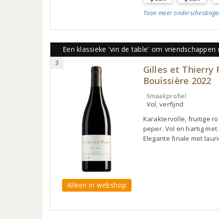
Toon meer
onderscheidinge
Een klassieke 'vin de table' om vriendschappen 
3
Gilles et Thierry
Bouïssière 2022
Smaakprofiel
Vol, verfijnd
Karaktervolle, fruitige r
peper. Vol en hartig met 
Elegante finale met lauri
Alleen in webshop