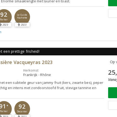
 Enorme smaaklengte met laurier en toast.
92
Le Guide
Hachette
Parker
2023
2023
n
 een prettige frisheid!
sière Vacqueyras 2023
Op v
25
Herkomst
Frankrijk - Rhône
Vanaf
 met een subtiele geur van jammy fruit (kers, zwarte bes), peper
chtig en intens met zondoorstoofd fruit, stevige tannine en
91
92
+
Parker
Decanter
2023
2022