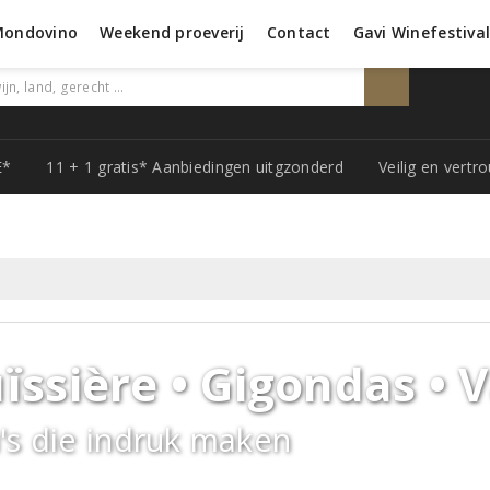
Mondovino
Weekend proeverij
Contact
Gavi Winefestiva
E*
11 + 1 gratis* Aanbiedingen uitgzonderd
Veilig en vert
ssière • Gigondas • 
's die indruk maken