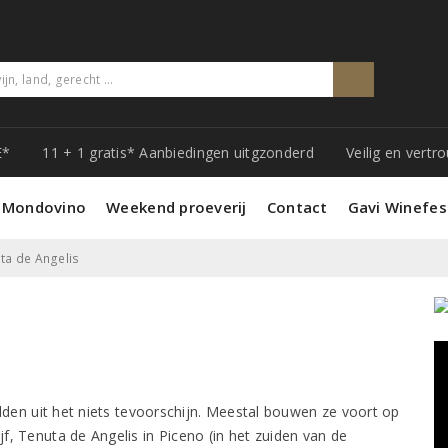
E*
11 + 1 gratis* Aanbiedingen uitgzonderd
Veilig en vert
 Mondovino
Weekend proeverij
Contact
Gavi Winefes
ta de Angelis
en uit het niets tevoorschijn. Meestal bouwen ze voort op
ijf, Tenuta de Angelis in Piceno (in het zuiden van de