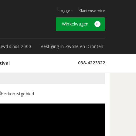
Inloggen
Klantenservice
Winkelwagen
0
rouwd sinds 2000
Vestiging in Zwolle en Dronten
tival
038-4223322