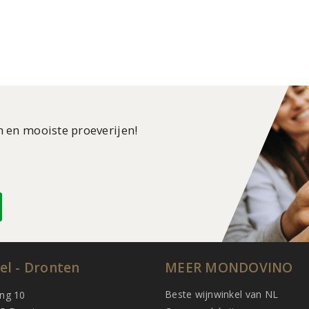
n en mooiste proeverijen!
el - Dronten
MEER MONDOVINO
Beste wijnwinkel van NL
ing 10