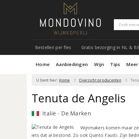
Bestellen per fles
Gratis bezorging in NL & B
Home
Aanbiedingen
Wijn
Tips
Meer
U bent hier:
Home
Overzicht producenten
Tenu
Tenuta de Angelis
Italië - De Marken
Wijnmakers komen maar zeld
iets dat al bestond. Zo ook Quinto Fausti. Zijn bedr