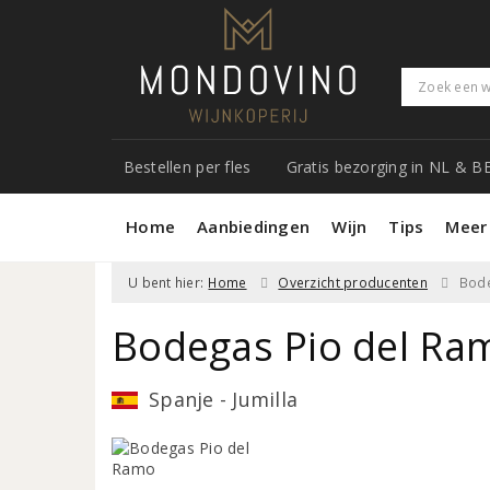
Bestellen per fles
Gratis bezorging in NL & B
Home
Aanbiedingen
Wijn
Tips
Meer
U bent hier:
Home
Overzicht producenten
Bode
Bodegas Pio del Ra
Spanje - Jumilla