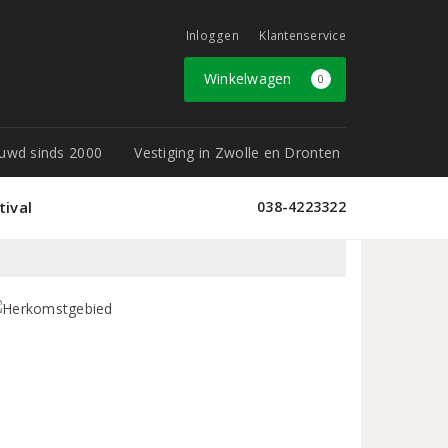
Inloggen
Klantenservice
Winkelwagen
0
rouwd sinds 2000
Vestiging in Zwolle en Dronten
tival
038-4223322