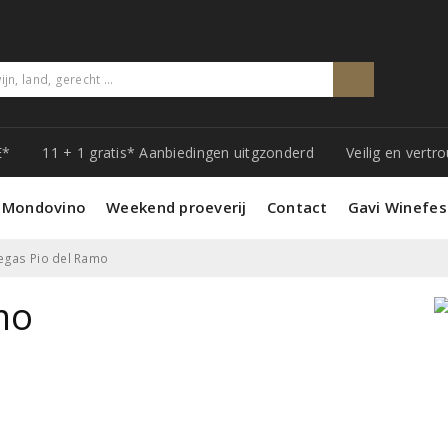
E*
11 + 1 gratis* Aanbiedingen uitgzonderd
Veilig en vert
 Mondovino
Weekend proeverij
Contact
Gavi Winefes
gas Pio del Ramo
mo