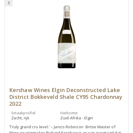
3
Kershaw Wines Elgin Deconstructed Lake
District Bokkeveld Shale CY95 Chardonnay
2022
Smaakprofiel
Herkomst
Zacht, rijk
Zuid-Afrika - Elgin
‘Truly grand cru level.’ – Jancis Robinson Britse Master of
Wine en wijnmaker Richard Kershaw is er van overtuigd dat