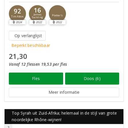
16
92
James
Platter's
Tim Atkin
Suckling
2024
2022
2022
Op verlanglijst
Beperkt beschikbaar
21,30
Vanaf 12 flessen 19,53 per fles
Fles
Doos (6)
Meer informatie
Top Syrah uit Zuid-Afrika; helemaal in de stijl van grote
noordelijke Rhône-wijnen!
2