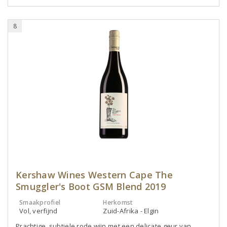
8
Kershaw Wines Western Cape The
Smuggler's Boot GSM Blend 2019
Smaakprofiel
Herkomst
Vol, verfijnd
Zuid-Afrika - Elgin
Prachtige, subtiele rode wijn met een delicate geur van