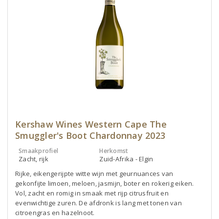
Kershaw Wines Western Cape The
Smuggler's Boot Chardonnay 2023
Smaakprofiel
Herkomst
Zacht, rijk
Zuid-Afrika - Elgin
Rijke, eikengerijpte witte wijn met geurnuances van
gekonfijte limoen, meloen, jasmijn, boter en rokerig eiken.
Vol, zacht en romig in smaak met rijp citrusfruit en
evenwichtige zuren. De afdronk is lang met tonen van
citroengras en hazelnoot.