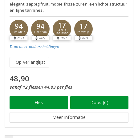
elegant: sappig fruit, mooie frisse zuren, een lichte structuur
en fijne tannines.
17
94
94
17
Jancis
Tim Atkin
Tim Atkin
Perswijn
Robinson
2023
2022
2021
2021
Toon meer
onderscheidingen
Op verlanglijst
48,90
Vanaf 12 flessen 44,83 per fles
Fles
Doos (6)
Meer informatie