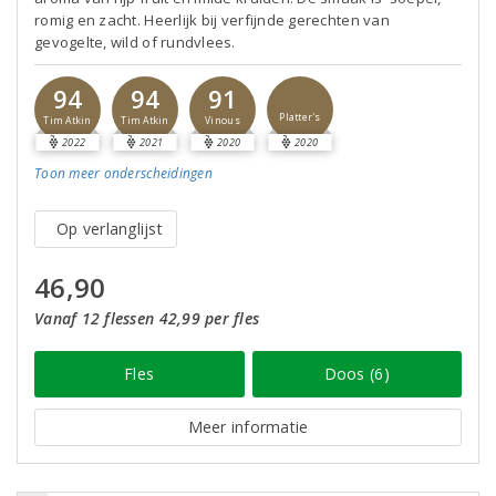
romig en zacht. Heerlijk bij verfijnde gerechten van
gevogelte, wild of rundvlees.
94
94
91
Platter's
Tim Atkin
Tim Atkin
Vinous
2022
2021
2020
2020
Toon meer
onderscheidingen
Op verlanglijst
46,90
Vanaf 12 flessen 42,99 per fles
Fles
Doos (6)
Meer informatie