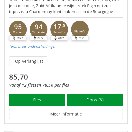
je in de koele, Zuid-Afrikaanse wijnstreek Elgin net zulk
topniveau Chardonnay kunt maken als in de Bourgogne.
17
95
94
,5
Platter's
Perswijn
Vinous
Tim Atkin
2022
2022
2021
2021
Toon meer
onderscheidingen
Op verlanglijst
85,70
Vanaf 12 flessen 78,56 per fles
Fles
Doos (6)
Meer informatie