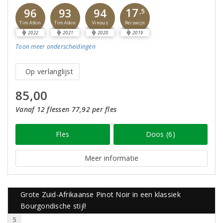
17
96
93
94
,5
Perswijn
Tim Atkin
Tim Atkin
Vinous
2022
2021
2020
2019
Toon meer
onderscheidingen
Op verlanglijst
85,00
Vanaf 12 flessen 77,92 per fles
Fles
Doos (6)
Meer informatie
Grote Zuid-Afrikaanse Pinot Noir in een klassiek
Bourgondische stijl!
5