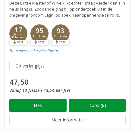
Deze Britse Master of Wine kijkt echter graag verder dan zijn
neus lang is. Zodoende ging hij op onderzoek uit in de
omgeving rondom Elgin, op zoek naar spannende terroirs.
17
95
93
Jancis
Tim Atkin
Tim Atkin
Robinson
2023
2023
2022
Toon meer
onderscheidingen
Op verlanglijst
47,50
Vanaf 12 flessen 43,54 per fles
Fles
Doos (6)
Meer informatie