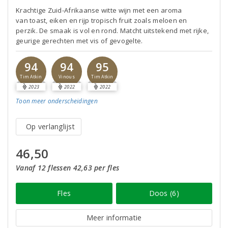
Krachtige Zuid-Afrikaanse witte wijn met een aroma
van toast, eiken en rijp tropisch fruit zoals meloen en
perzik. De smaak is vol en rond. Matcht uitstekend met rijke,
geurige gerechten met vis of gevogelte.
94
94
95
Tim Atkin
Vinous
Tim Atkin
2023
2022
2022
Toon meer
onderscheidingen
Op verlanglijst
46,50
Vanaf 12 flessen 42,63 per fles
Fles
Doos (6)
Meer informatie