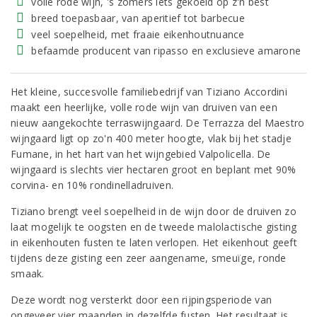
volle rode wijn, 's zomers iets gekoeld op z'n best
breed toepasbaar, van aperitief tot barbecue
veel soepelheid, met fraaie eikenhoutnuance
befaamde producent van ripasso en exclusieve amarone
Het kleine, succesvolle familiebedrijf van Tiziano Accordini
maakt een heerlijke, volle rode wijn van druiven van een
nieuw aangekochte terraswijngaard. De Terrazza del Maestro
wijngaard ligt op zo'n 400 meter hoogte, vlak bij het stadje
Fumane, in het hart van het wijngebied Valpolicella. De
wijngaard is slechts vier hectaren groot en beplant met 90%
corvina- en 10% rondinelladruiven.
Tiziano brengt veel soepelheid in de wijn door de druiven zo
laat mogelijk te oogsten en de tweede malolactische gisting
in eikenhouten fusten te laten verlopen. Het eikenhout geeft
tijdens deze gisting een zeer aangename, smeuïge, ronde
smaak.
Deze wordt nog versterkt door een rijpingsperiode van
ongeveer vier maanden in dezelfde fusten. Het resultaat is