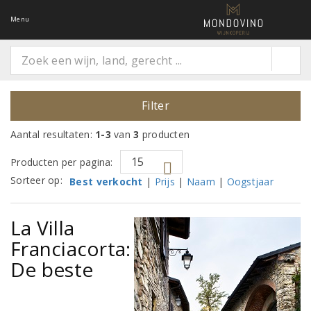
Menu
Filter
Aantal resultaten:
1-3
van
3
producten
Producten per pagina:
Sorteer op:
Best verkocht
|
Prijs
|
Naam
|
Oogstjaar
La Villa
Franciacorta:
De beste