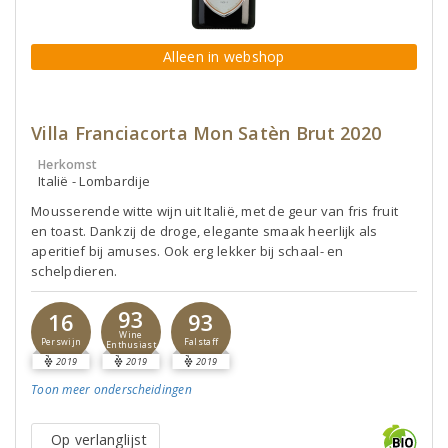
Alleen in webshop
Villa Franciacorta Mon Satèn Brut 2020
Herkomst
Italië - Lombardije
Mousserende witte wijn uit Italië, met de geur van fris fruit
en toast. Dankzij de droge, elegante smaak heerlijk als
aperitief bij amuses. Ook erg lekker bij schaal- en
schelpdieren.
93
16
93
Wine
Perswijn
Falstaff
Enthusiast
2019
2019
2019
Toon meer
onderscheidingen
Op verlanglijst