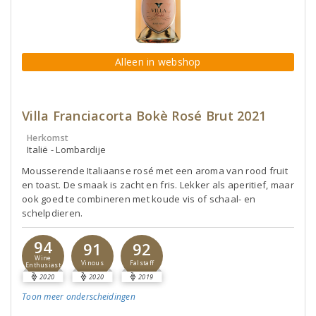
Alleen in webshop
Villa Franciacorta Bokè Rosé Brut 2021
Herkomst
Italië - Lombardije
Mousserende Italiaanse rosé met een aroma van rood fruit
en toast. De smaak is zacht en fris. Lekker als aperitief, maar
ook goed te combineren met koude vis of schaal- en
schelpdieren.
94
91
92
Wine
Vinous
Falstaff
Enthusiast
2020
2020
2019
Toon meer
onderscheidingen