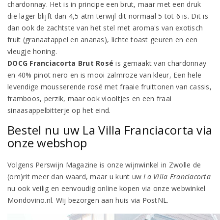
chardonnay. Het is in principe een brut, maar met een druk
die lager blijft dan 4,5 atm terwijl dit normaal 5 tot 6 is. Dit is
dan ook de zachtste van het stel met aroma's van exotisch
fruit (granaatappel en ananas), lichte toast geuren en een
vleugje honing.
DOCG Franciacorta Brut Rosé
is gemaakt van chardonnay
en 40% pinot nero en is mooi zalmroze van kleur, Een hele
levendige mousserende rosé met fraaie fruittonen van cassis,
framboos, perzik, maar ook viooltjes en een fraai
sinaasappelbitterje op het eind.
Bestel nu uw La Villa Franciacorta via
onze webshop
Volgens Perswijn Magazine is onze wijnwinkel in Zwolle de
(om)rit meer dan waard, maar u kunt uw
La Villa
Franciacorta
nu ook veilig en eenvoudig online kopen via onze webwinkel
Mondovino.nl. Wij bezorgen aan huis via PostNL.