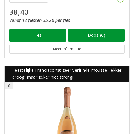
38,40
Vanaf 12 flessen 35,20 per fles
Fles
Doos (6)
Meer informatie
Feestelijke Franciacorta: zeer verfijnde mousse, lekker
droog, maar zeker niet streng!
3