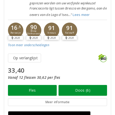
geprezen worden om uw verfijnde wijnkeuze!
Franciacorta ligt tussen Brescia en Bergamo, aan de
oevers van de Lago d'Iseo..."
Lees meer
90
16
91
91
,5
Wine
Perswijn
Vinous
Falstaff
Enthusiast
2020
2020
2020
2020
Toon meer
onderscheidingen
Op verlanglijst
33,40
Vanaf 12 flessen 30,62 per fles
Fles
Doos (6)
Meer informatie