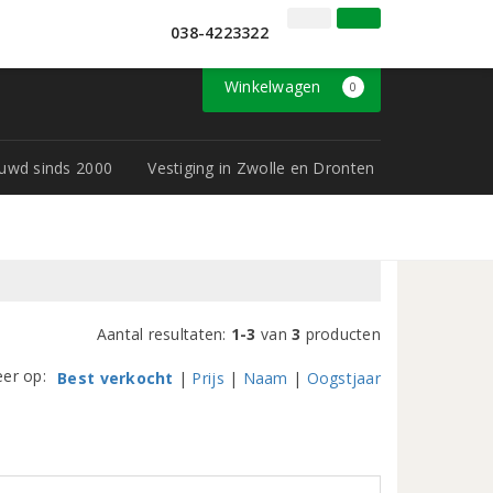
l
038-4223322
Inloggen
Klantenservice
Winkelwagen
0
rouwd sinds 2000
Vestiging in Zwolle en Dronten
Aantal resultaten:
1-3
van
3
producten
eer op:
Best verkocht
|
Prijs
|
Naam
|
Oogstjaar