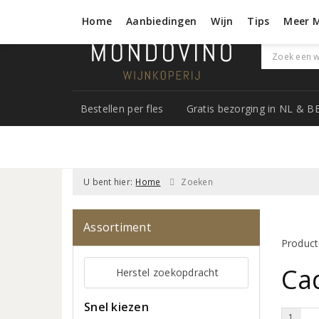
Home
Aanbiedingen
Wijn
Tips
Meer 
Bestellen per fles
Gratis bezorging in NL & B
U bent hier:
Home
Zoeken
Assortiment
Product
Ca
Herstel zoekopdracht
Snel kiezen
1