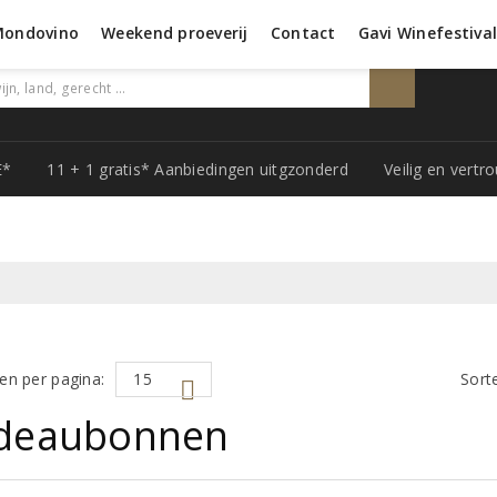
Mondovino
Weekend proeverij
Contact
Gavi Winefestiva
E*
11 + 1 gratis* Aanbiedingen uitgzonderd
Veilig en vert
en per pagina:
Sort
deaubonnen